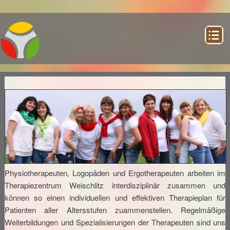
Home
Physiotherapie
Ergotherapie
Informationen
Team
Logopädie
Physiotherapeuten, Logopäden und Ergotherapeuten arbeiten im
Informationen
Team
Dyskalkulie
Angebote
Therapie­zentrum Weischlitz interdisziplinär zusammen und
können so einen individuellen und effektiven Therapieplan für
Informationen
Team
Patienten aller Altersstufen zuammenstellen. Regelmäßige
Kontakt
Weiterbildungen und Spezialisierungen der Therapeuten sind uns