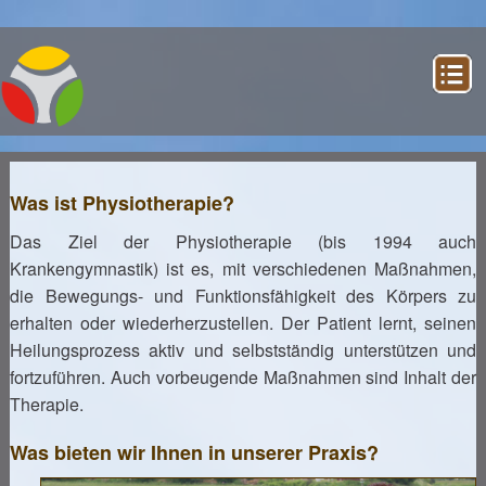
Home
Was ist Physiotherapie?
Physiotherapie
Das Ziel der Physiotherapie (bis 1994 auch
Ergotherapie
Krankengymnastik) ist es, mit verschiedenen Maßnahmen,
die Bewegungs- und Funktionsfähigkeit des Körpers zu
Informationen
Team
erhalten oder wiederherzustellen. Der Patient lernt, seinen
Logopädie
Heilungsprozess aktiv und selbstständig unterstützen und
Informationen
Team
Dyskalkulie
fortzuführen. Auch vorbeugende Maßnahmen sind Inhalt der
Angebote
Therapie.
Informationen
Team
Kontakt
Was bieten wir Ihnen in unserer Praxis?