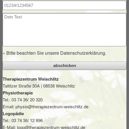
Öffnungszeiten
Kontakt
» Bitte beachten Sie unsere
Datenschutzerklärung
.
abschicken
Therapiezentrum Weischlitz
Taltitzer Straße 30A | 08538 Weischlitz
Physiotherapie
Tel.: 03 74 36/ 20 320
Email:
physio@therapiezentrum-weischlitz.de
Logopädie
Tel.: 03 74 36/ 12 896
E-Mail:
logo@therapiezentrum-weischlitz.de